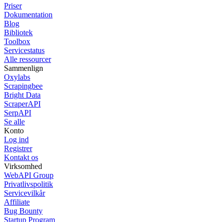
Priser
Dokumentation
Blog
Bibliotek
Toolbox
Servicestatus
Alle ressourcer
Sammenlign
Oxylabs
Scrapingbee
Bright Data
ScraperAPI
SerpAPI
Se alle
Konto
Log ind
Registrer
Kontakt os
Virksomhed
WebAPI Group
Privatlivspolitik
Servicevilkår
Affiliate
Bug Bounty
Startup Program