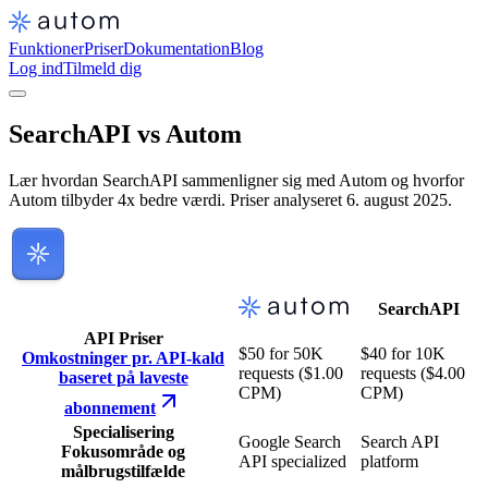
Funktioner
Priser
Dokumentation
Blog
Log ind
Tilmeld dig
SearchAPI vs Autom
Lær hvordan SearchAPI sammenligner sig med Autom og hvorfor
Autom tilbyder 4x bedre værdi. Priser analyseret 6. august 2025.
SearchAPI
API Priser
$50 for 50K
$40 for 10K
Omkostninger pr. API-kald
requests ($1.00
requests ($4.00
baseret på laveste
CPM)
CPM)
abonnement
Specialisering
Google Search
Search API
Fokusområde og
API specialized
platform
målbrugstilfælde