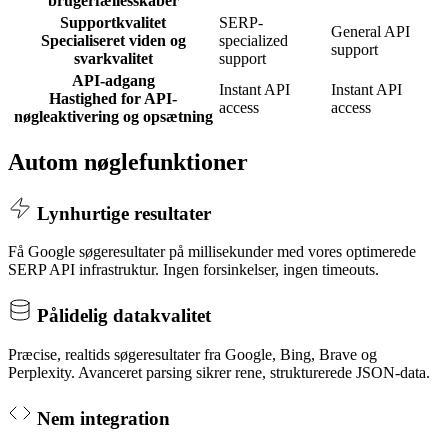
brugerfællesskaber
Supportkvalitet
SERP-
General API
Specialiseret viden og
specialized
support
svarkvalitet
support
API-adgang
Instant API
Instant API
Hastighed for API-
access
access
nøgleaktivering og opsætning
Autom nøglefunktioner
Lynhurtige resultater
Få Google søgeresultater på millisekunder med vores optimerede
SERP API infrastruktur. Ingen forsinkelser, ingen timeouts.
Pålidelig datakvalitet
Præcise, realtids søgeresultater fra Google, Bing, Brave og
Perplexity. Avanceret parsing sikrer rene, strukturerede JSON-data.
Nem integration