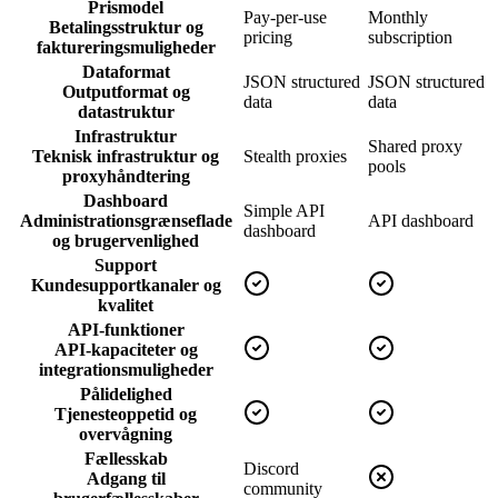
Prismodel
Pay-per-use
Monthly
Betalingsstruktur og
pricing
subscription
faktureringsmuligheder
Dataformat
JSON structured
JSON structured
Outputformat og
data
data
datastruktur
Infrastruktur
Shared proxy
Teknisk infrastruktur og
Stealth proxies
pools
proxyhåndtering
Dashboard
Simple API
Administrationsgrænseflade
API dashboard
dashboard
og brugervenlighed
Support
Kundesupportkanaler og
kvalitet
API-funktioner
API-kapaciteter og
integrationsmuligheder
Pålidelighed
Tjenesteoppetid og
overvågning
Fællesskab
Discord
Adgang til
community