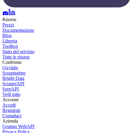
Risorse
Prezzi
Documentazione
Blog
Libreria
Toolbox
Stato del servizio
Tutte le risorse
Confronta
Oxylabs
Scrapingbee
Bright Data
ScraperAPI
SerpAPI
Vedi tutto
Account
Accedi
Registrati
Contattaci
Azienda
Gruppo WebAPI
Privacy Policy