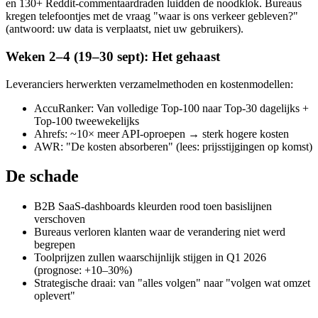
en 130+ Reddit-commentaardraden luidden de noodklok. Bureaus
kregen telefoontjes met de vraag "waar is ons verkeer gebleven?"
(antwoord: uw data is verplaatst, niet uw gebruikers).
Weken 2–4 (19–30 sept): Het gehaast
Leveranciers herwerkten verzamelmethoden en kostenmodellen:
AccuRanker: Van volledige Top-100 naar Top-30 dagelijks +
Top-100 tweewekelijks
Ahrefs: ~10× meer API-oproepen → sterk hogere kosten
AWR: "De kosten absorberen" (lees: prijsstijgingen op komst)
De schade
B2B SaaS-dashboards kleurden rood toen basislijnen
verschoven
Bureaus verloren klanten waar de verandering niet werd
begrepen
Toolprijzen zullen waarschijnlijk stijgen in Q1 2026
(prognose: +10–30%)
Strategische draai: van "alles volgen" naar "volgen wat omzet
oplevert"