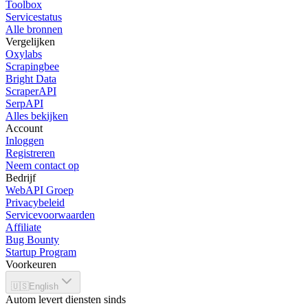
Toolbox
Servicestatus
Alle bronnen
Vergelijken
Oxylabs
Scrapingbee
Bright Data
ScraperAPI
SerpAPI
Alles bekijken
Account
Inloggen
Registreren
Neem contact op
Bedrijf
WebAPI Groep
Privacybeleid
Servicevoorwaarden
Affiliate
Bug Bounty
Startup Program
Voorkeuren
🇺🇸
English
Autom levert diensten sinds