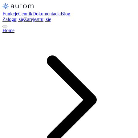
Funkcje
Cennik
Dokumentacja
Blog
Zaloguj się
Zarejestruj się
Home