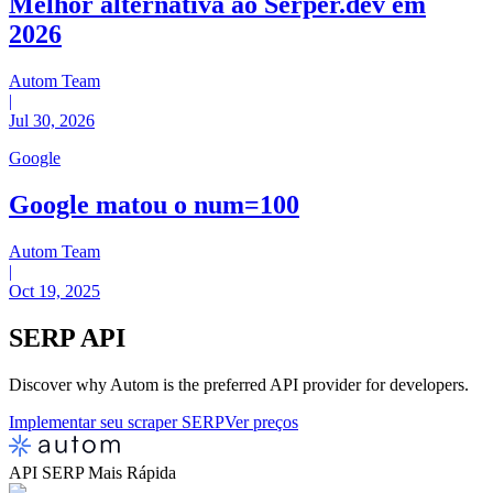
Melhor alternativa ao Serper.dev em
2026
Autom Team
|
Jul 30, 2026
Google
Google matou o num=100
Autom Team
|
Oct 19, 2025
SERP
API
Discover why Autom is the preferred API provider for developers.
Implementar seu scraper SERP
Ver preços
API SERP Mais Rápida