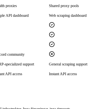
alth proxies
Shared proxy pools
ple API dashboard
Web scraping dashboard
cord community
P-specialized support
General scraping support
tant API access
Instant API access
nfrastruktur. Inga förseningar, inga timeouts.