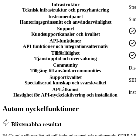
Infrastruktur
Ste
Teknisk infrastruktur och proxyhantering
Instrumentpanel
Sim
Hanteringsgränssnitt och användarvänlighet
Support
Kundsupportkanaler och kvalitet
API-funktioner
API-funktioner och integrationsalternativ
Tillförlitlighet
Tjänstupptid och övervakning
Community
Dis
Tillgång till användarcommunities
Supportkvalitet
SER
Specialiserad kunskap och svarskvalitet
API-åtkomst
Ins
Hastighet för API-nyckelaktivering och installation
Autom nyckelfunktioner
Blixtsnabba resultat
Få Google sökresultat på millisekunder med vår optimerade SERP API i