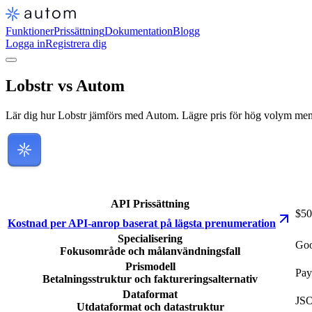
Funktioner
Prissättning
Dokumentation
Blogg
Logga in
Registrera dig
Lobstr vs Autom
Lär dig hur Lobstr jämförs med Autom. Lägre pris för hög volym men 
API Prissättning
$50
Kostnad per API-anrop baserat på lägsta prenumeration
Specialisering
Goo
Fokusområde och målanvändningsfall
Prismodell
Pay
Betalningsstruktur och faktureringsalternativ
Dataformat
JSO
Utdataformat och datastruktur