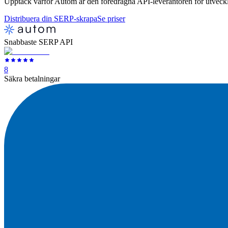
Upptäck varför Autom är den föredragna API-leverantören för utveckl
Distribuera din SERP-skrapa
Se priser
Snabbaste SERP API
8
Säkra betalningar