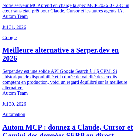
Notre serveur MCP prend en charge la spec MCP 2026-07-28 : un
cœur sans état, prêt pour Claude, Cursor et les autres agents IA.
Autom Team
|
Jul 31, 2026
Google
Meilleure alternative à Serper.dev en
2026
Serper.dev est une solide API Google Search à 1 $ CPM. Si
l'historique de disponibilité et la durée de validité des crédits
comptent en production, voici un regard équilibré sur la meilleure
alternative.
Autom Team
|
Jul 30, 2026
Automation
Autom MCP : donnez à Claude, Cursor et
Gemini des données SERP en direct